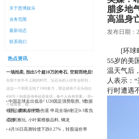
腊多地
关于恩博娱乐
高温身
业务范围
最新动态
发布日期：202
联系我们
[环球时
热点资讯
55岁的美
温天气后
一场拍卖, 拍出5个超10万的奇石, 空前而绝后!
人表示：
在那个吹牛不上税的时代，玩石头的人经常会听到，
这边一个和田玉拍了1000多万，那边就有个石头拍出
行时遭遇
450万！到底是传奇还是笑话，每个人自有答案。 另一
中国足球走出低谷! U20国足强势取胜, 9数据
•
个视角看，每...
领先, 媒体人狂赞
亚冠-费南多半场伤退 申花全场0射正0-3客负
•
柔佛
文房雅玩, 小叶紫檀极品料, 螭龙
•
4月16日高测转债下跌0.27%，转股溢价率
•
337.35%